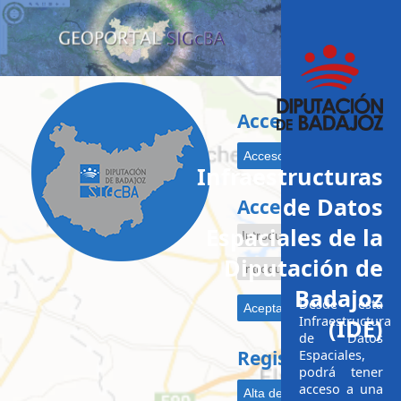
Acceso público al
Infraestructuras
de Datos
Acceso registrado
Espaciales de la
Diputación de
Badajoz
Desde esta
Infraestructura
(IDE)
de Datos
Registro de Usuar
Espaciales,
podrá tener
acceso a una