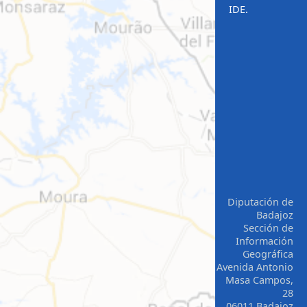
IDE.
Diputación de
Badajoz
Sección de
Información
Geográfica
Avenida Antonio
Masa Campos,
28
06011 Badajoz