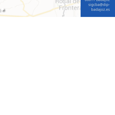
sigcba@dip-
badajoz.es