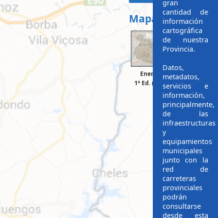
gran
cantidad de
Mapas Provincial
información
cartográfica
de nuestra
Provincia.
Datos,
Enero 2012
Noviembre
metadatos,
1ª Ed. (250 mil)
2ª Ed. (400
servicios e
información,
principalmente,
de las
infraestructuras
y
equipamientos
municipales
junto con la
red de
carreteras
provinciales
podrán
consultarse
desde esta